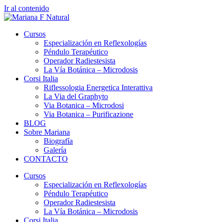
Ir al contenido
Cursos
Especialización en Reflexologías
Péndulo Terapéutico
Operador Radiestesista
La Vía Botánica – Microdosis
Corsi Italia
Riflessologia Energetica Interattiva
La Via del Graphyto
Via Botanica – Microdosi
Via Botanica – Purificazione
BLOG
Sobre Mariana
Biografía
Galería
CONTACTO
Cursos
Especialización en Reflexologías
Péndulo Terapéutico
Operador Radiestesista
La Vía Botánica – Microdosis
Corsi Italia