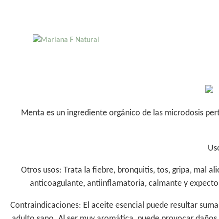
Menta
es un ingrediente orgánico de las microdosis pert
Uso
Otros usos:
Trata la fiebre, bronquitis, tos, gripa, mal ali
anticoagulante, antiinflamatoria, calmante y expecto
Contraindicaciones:
El aceite esencial puede resultar suma
adulto sano. Al ser muy aromática, puede provocar daños e