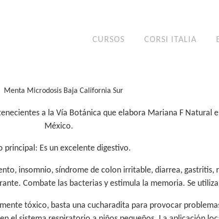
CURSOS
CORSI ITALIA
enecientes a la Vía Botánica que elabora Mariana F Natural en 
México.
 principal:
Es un excelente digestivo.
ento, insomnio, síndrome de colon irritable, diarrea, gastritis, ri
rante. Combate las bacterias y estimula la memoria. Se utiliz
mente tóxico, basta una cucharadita para provocar problemas 
n el sistema respiratorio a niños pequeños. La aplicación lo