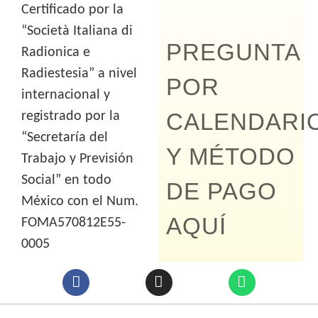
Certificado por la
“Società Italiana di
PREGUNTA
Radionica e
Radiestesia” a nivel
POR
internacional y
CALENDARI
registrado por la
“Secretaría del
Y MÉTODO
Trabajo y Previsión
Social” en todo
DE PAGO
México con el Num.
AQUÍ
FOMA570812E55-
0005